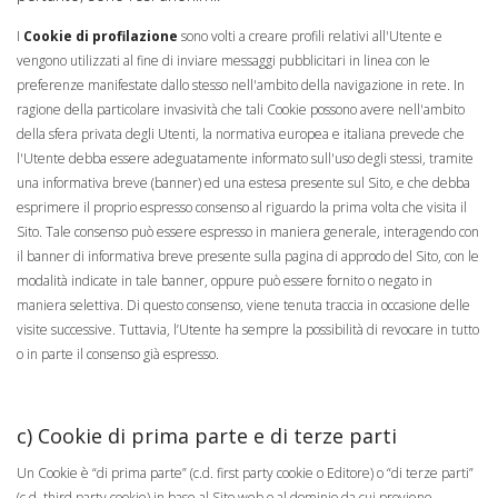
I
Cookie di profilazione
sono volti a creare profili relativi all'Utente e
vengono utilizzati al fine di inviare messaggi pubblicitari in linea con le
preferenze manifestate dallo stesso nell'ambito della navigazione in rete. In
ragione della particolare invasività che tali Cookie possono avere nell'ambito
della sfera privata degli Utenti, la normativa europea e italiana prevede che
l'Utente debba essere adeguatamente informato sull'uso degli stessi, tramite
una informativa breve (banner) ed una estesa presente sul Sito, e che debba
esprimere il proprio espresso consenso al riguardo la prima volta che visita il
Sito. Tale consenso può essere espresso in maniera generale, interagendo con
il banner di informativa breve presente sulla pagina di approdo del Sito, con le
modalità indicate in tale banner, oppure può essere fornito o negato in
maniera selettiva. Di questo consenso, viene tenuta traccia in occasione delle
visite successive. Tuttavia, l’Utente ha sempre la possibilità di revocare in tutto
o in parte il consenso già espresso.
c) Cookie di prima parte e di terze parti
Un Cookie è “di prima parte” (c.d. first party cookie o Editore) o “di terze parti”
(c.d. third party cookie) in base al Sito web o al dominio da cui proviene.