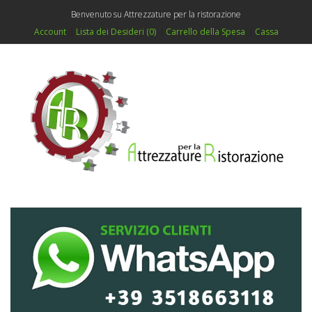
Benvenuto su Attrezzature per la ristorazione
Account
Lista dei Desideri (0)
Carrello della Spesa
Cassa