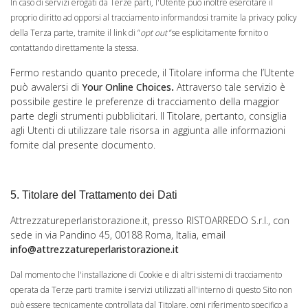
In caso di servizi erogati da Terze parti, l'Utente può inoltre esercitare il
proprio diritto ad opporsi al tracciamento informandosi tramite la privacy policy
della Terza parte, tramite il link di “
opt out
“se esplicitamente fornito o
contattando direttamente la stessa.
Fermo restando quanto precede, il Titolare informa che l’Utente
può avvalersi di
Your Online Choices
.
Attraverso tale servizio è
possibile gestire le preferenze di tracciamento della maggior
parte degli strumenti pubblicitari. Il Titolare, pertanto, consiglia
agli Utenti di utilizzare tale risorsa in aggiunta alle informazioni
fornite dal presente documento.
5. Titolare del Trattamento dei Dati
Attrezzatureperlaristorazione.it, presso RISTOARREDO S.r.l., con
sede in via Pandino 45, 00188 Roma, Italia, email
info@attrezzatureperlaristorazione.it
Dal momento che l'installazione di Cookie e di altri sistemi di tracciamento
operata da Terze parti tramite i servizi utilizzati all'interno di questo Sito non
può essere tecnicamente controllata dal Titolare, ogni riferimento specifico a