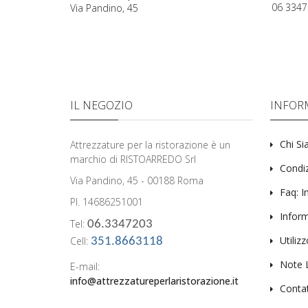
06 3347
Via Pandino, 45
IL NEGOZIO
INFOR
Chi S
Attrezzature per la ristorazione è un
marchio di RISTOARREDO Srl
Condiz
Via Pandino, 45 - 00188 Roma
Faq: I
PI. 14686251001
Inform
Tel:
06.3347203
Utiliz
Cell:
351.8663118
Note 
E-mail:
info@attrezzatureperlaristorazione.it
Contat