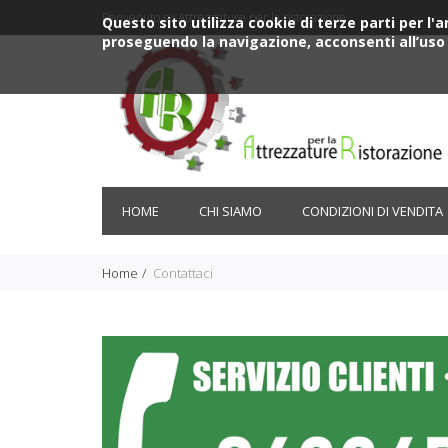
Benvenuto su Attrezzature per la ristorazione
Questo sito utilizza cookie di terze parti per l
proseguendo la navigazione, acconsenti all’uso 
HOME
CHI SIAMO
CONDIZIONI DI VENDITA
Home
Contattaci