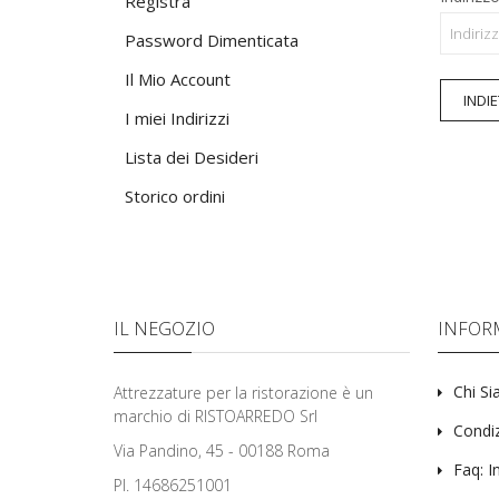
Registra
Password Dimenticata
Il Mio Account
INDI
I miei Indirizzi
Lista dei Desideri
Storico ordini
IL NEGOZIO
INFOR
Chi S
Attrezzature per la ristorazione è un
marchio di RISTOARREDO Srl
Condiz
Via Pandino, 45 - 00188 Roma
Faq: I
PI. 14686251001