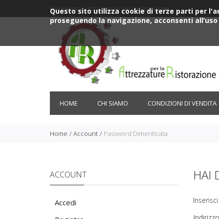
Benvenuto su Attrezzature per la ristorazione
Questo sito utilizza cookie di terze parti per l
proseguendo la navigazione, acconsenti all’uso 
HOME
CHI SIAMO
CONDIZIONI DI VENDITA
Home
Account
Password Dimenticata
HAI 
ACCOUNT
Inserisc
Accedi
Indirizzo