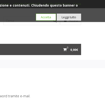
Account
Lista dei Desideri (0)
Carrello della Spesa
Cassa
igazione e contenuti. Chiudendo questo banner o
Accetta
Leggi tutto
Accedi
0
0,00€
ssword tramite e-mail.