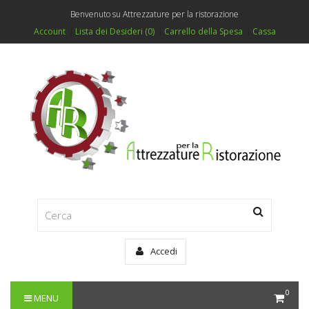
Benvenuto su Attrezzature per la ristorazione
Account
Lista dei Desideri (0)
Carrello della Spesa
Cassa
Accedi
0
MENU