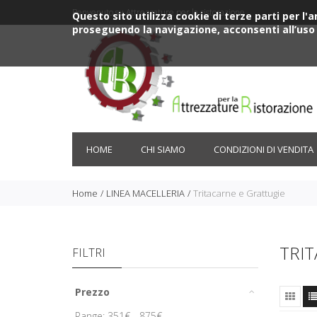
Benvenuto su Attrezzature per la ristorazione
Questo sito utilizza cookie di terze parti per l
proseguendo la navigazione, acconsenti all’uso 
HOME
CHI SIAMO
CONDIZIONI DI VENDITA
Home
LINEA MACELLERIA
Tritacarne e Grattugie
TRIT
FILTRI
Prezzo
Range:
351
€ -
875
€