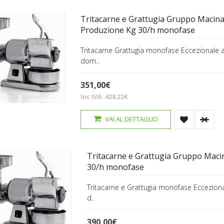
Tritacarne e Grattugia Gruppo Macina
Produzione Kg 30/h monofase
Tritacarne Grattugia monofase Eccezionale a
dom..
351,00€
Inc IVA: 428,22€
VAI AL DETTAGLIO
Tritacarne e Grattugia Gruppo Macin
30/h monofase
Tritacarne e Grattugia monofase Ecceziona
d..
390,00€