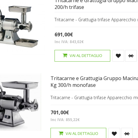
Tritacarne e Grattugia Gruppo Maci
200/h trifase
Tritacarne - Grattugia trifase Apparecchio
691,00€
Inc IVA: 843,02€
VAI AL DETTAGLIO
Tritacarne e Grattugia Gruppo Macin
Kg 300/h monofase
Tritacarne - Grattugia trifase Apparecchio m
701,00€
Inc IVA: 855,22€
VAI AL DETTAGLIO