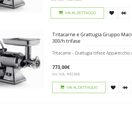
VAI AL DETTAGLIO
Tritacarne e Grattugia Gruppo Maci
300/h trifase
Tritacarne - Grattugia trifase Apparecchio
773,00€
Inc IVA: 943,06€
VAI AL DETTAGLIO