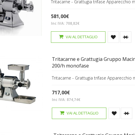
Tritacarne - Grattugia trifase Apparecchio m
581,00€
Inc IVA: 708,82€
VAI AL DETTAGLIO
Tritacarne e Grattugia Gruppo Macin
200/h monofase
Tritacarne - Grattugia trifase Apparecchio 
717,00€
Inc IVA: 874,74€
VAI AL DETTAGLIO