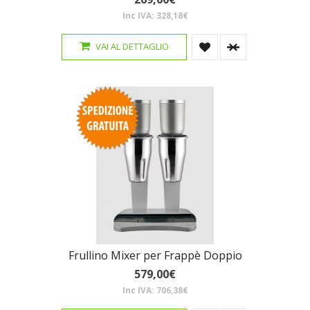
Inc IVA: 328,18€
VAI AL DETTAGLIO
Frullino Mixer per Frappè Doppio
579,00€
Inc IVA: 706,38€