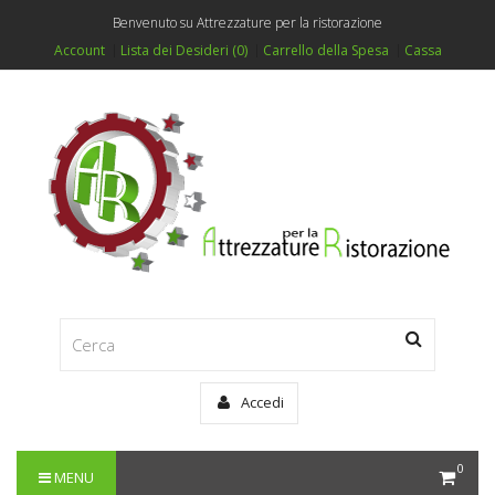
Benvenuto su Attrezzature per la ristorazione
Account
Lista dei Desideri (0)
Carrello della Spesa
Cassa
Accedi
0
MENU