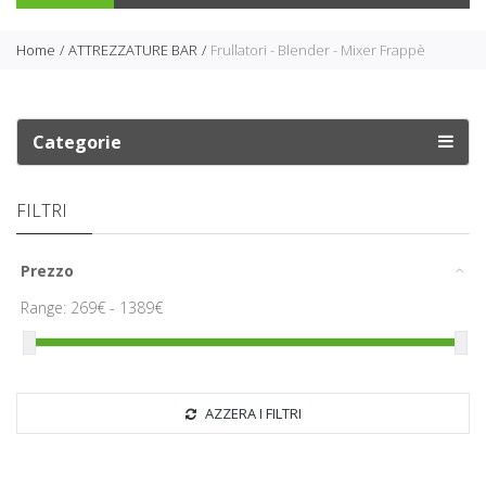
Home
ATTREZZATURE BAR
Frullatori - Blender - Mixer Frappè
Categorie
FILTRI
Prezzo
Range:
269
€ -
1389
€
AZZERA I FILTRI