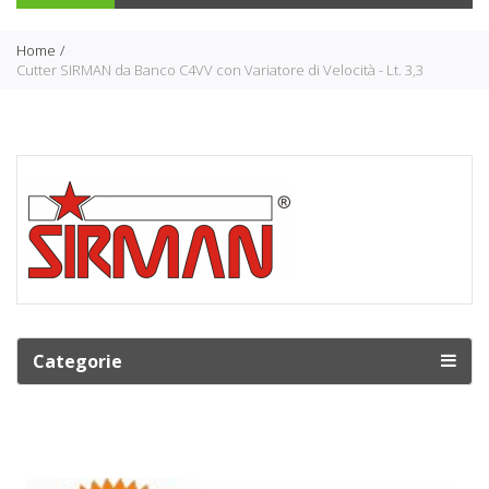
Home
Cutter SIRMAN da Banco C4VV con Variatore di Velocità - Lt. 3,3
Categorie