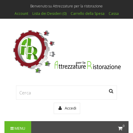
Benvenuto su Attrezzature per la ristorazione
Account
Lista dei Desideri (0)
Carrello della Spesa
Cassa
Accedi
0
MENU